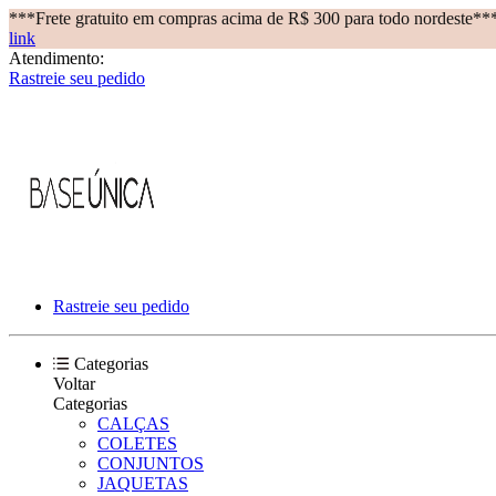
***Frete gratuito em compras acima de R$ 300 para todo nordeste**
link
Atendimento:
Rastreie seu pedido
Rastreie seu pedido
Categorias
Voltar
Categorias
CALÇAS
COLETES
CONJUNTOS
JAQUETAS